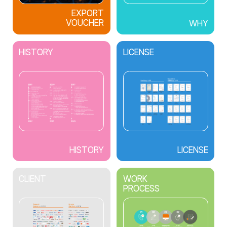
EXPORT
VOUCHER
WHY
HISTORY
LICENSE
HISTORY
LICENSE
CLIENT
WORK
PROCESS