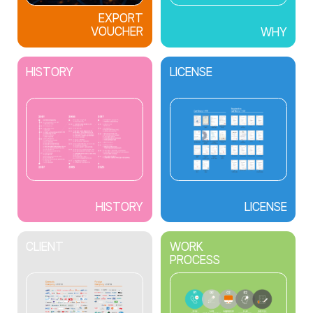
EXPORT
VOUCHER
WHY
HISTORY
LICENSE
HISTORY
LICENSE
CLIENT
WORK
PROCESS