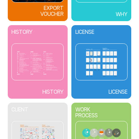
EXPORT
VOUCHER
WHY
HISTORY
LICENSE
HISTORY
LICENSE
CLIENT
WORK
PROCESS