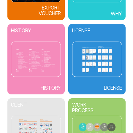
EXPORT
VOUCHER
WHY
HISTORY
LICENSE
HISTORY
LICENSE
CLIENT
WORK
PROCESS