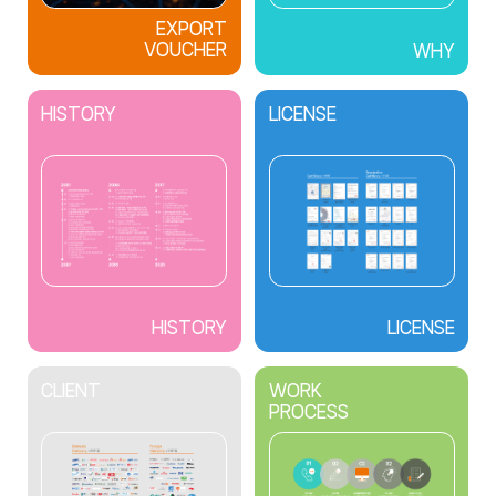
EXPORT
VOUCHER
WHY
HISTORY
LICENSE
HISTORY
LICENSE
CLIENT
WORK
PROCESS